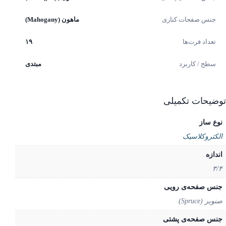
جنس صفحات کناری
ماهون (Mahogany)
تعداد فرت‌ها
۱۹
سطح / کاربرد
مبتدی
یحات تکمیلی
ع ساز
کتروکلاسیک
دازه
۳
س صفحه‌ی رویی
ر (Spruce)
س صفحه‌ی پشتی