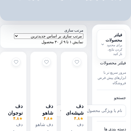
خاب
خاب
خاب
خاب
مرتب سازی
فیلتر
ح
زه
محصولات
نمایش ۱ تا ۹ از ۳۰ محصول
برای محدود
کردن نتایج،
برد
باز کنید
یلتر محصولات
رور سریع تر با
بزارهای پیش فرض
روشگاه
ستجو
دف
دف
دف
شیشه‌ای
شاهو
نوجوان
جستجو
جستجوی
۴.۸
★
۴.۸
★
۴.۸
★
شاهو
مدل
شاهو
محصول
دف
دف شاهو
دف
سایز ۴/۴
شاه‌وَش
سایز ۳/۴
سته بندی ها