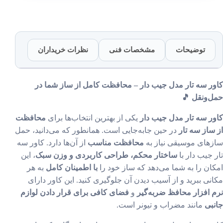
دار
عدد
توضیحات
مشخصات فنی
نظرات خریداران
ر سه تار مدل جیب دار – محافظت کامل از ساز شما در
‌ونقل 🎵
ر سه تار مدل جیب دار
یکی از بهترین انتخاب‌ها برای
محافظت
ساز سه تار
در حین جابه‌جایی است. همانطور که می‌دانید، حمل
های موسیقی نیاز به
محافظت مناسب
از آن‌ها دارد. کاور سه
 جیب دار با
ساختار محکم، طراحی کاربردی و وزن سبک
، این
ان را به شما می‌دهد که ساز خود را
با اطمینان کامل
به هر
نی ببرید و از آسیب دیدن آن جلوگیری کنید. این کاور دارای
 افزار محافظ ضربه‌گیر
و
فضای کافی برای قرار دادن لوازم
بی
مانند مضراب و تیونر است.