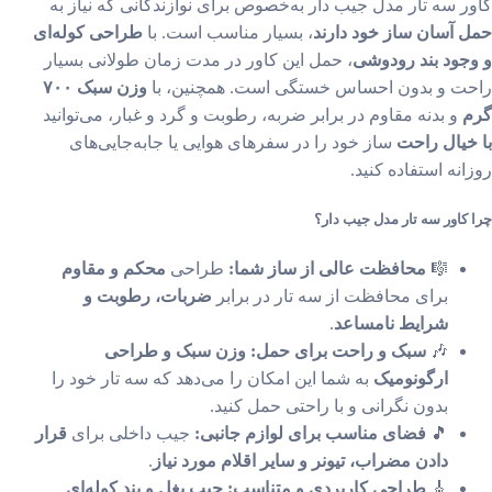
ر سه تار مدل جیب دار به‌خصوص برای نوازندگانی که نیاز به
 آسان ساز خود دارند
، بسیار مناسب است. با
طراحی کوله‌ای
جود بند رودوشی
، حمل این کاور در مدت زمان طولانی بسیار
ت و بدون احساس خستگی است. همچنین، با
وزن سبک ۷۰۰
م
و بدنه مقاوم در برابر ضربه، رطوبت و گرد و غبار، می‌توانید
خیال راحت
ساز خود را در سفرهای هوایی یا جابه‌جایی‌های
انه استفاده کنید.
کاور سه تار مدل جیب دار؟
🎼
محافظت عالی از ساز شما:
طراحی
محکم و مقاوم
برای محافظت از سه تار در برابر
ضربات، رطوبت و
شرایط نامساعد
.
🎶
سبک و راحت برای حمل:
وزن سبک و طراحی
ارگونومیک
به شما این امکان را می‌دهد که سه تار خود را
بدون نگرانی و با راحتی حمل کنید.
🎵
فضای مناسب برای لوازم جانبی:
جیب داخلی برای
قرار
دادن مضراب، تیونر و سایر اقلام مورد نیاز
.
🎸
طراحی کاربردی و متناسب:
جیب بغل و بند کوله‌ای