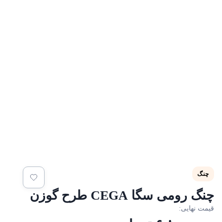
چنگ
نگ رومی سگا CEGA طرح گوزن
یمت نهایی: