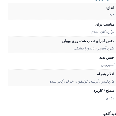
دازه
۴
اسب برای
ازندگان مبتدی
س اجزای نصب شده روی ویولن
ح آبنوس، تاندورا مشکی
س بدنه
پروس
لام همراه
ردکیس، آرشه، کولیفون، خرک رگلاژ شده
ح / کاربرد
تدی
گاهها