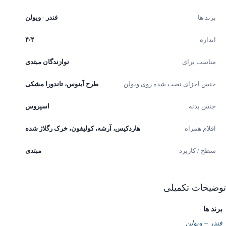
برند ها
فندر - ویولن
اندازه
۴/۴
مناسب برای
نوازندگان مبتدی
جنس اجزای نصب شده روی ویولن
طرح آبنوس، تاندورا مشکی
جنس بدنه
اسپروس
اقلام همراه
هاردکیس، آرشه، کولیفون، خرک رگلاژ شده
سطح / کاربرد
مبتدی
یحات تکمیلی
د ها
در – ویولن