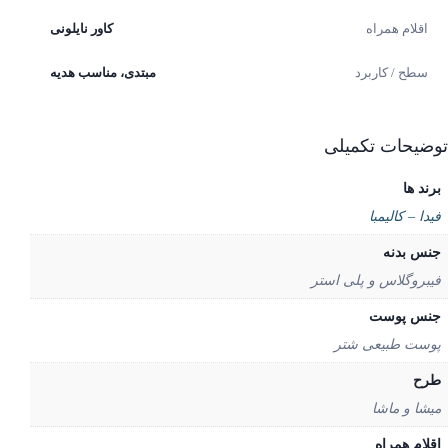
اقلام همراه
کاور نایلونی
سطح / کاربرد
مبتدی، مناسب هدیه
یحات تکمیلی
د ها
ا – کالیمبا
س بدنه
بروگلاس و پلی استر
س پوست
ست طبیعی شتر
ح‌
شا و ماشا
لام همراه