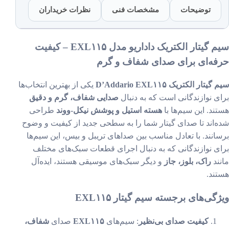
توضیحات
مشخصات فنی
نظرات خریداران
سیم گیتار الکتریک داداریو مدل EXL۱۱۵ – کیفیت
فه‌ای برای صدای شفاف و گرم
تار الکتریک D’Addario EXL۱۱۵
یکی از بهترین انتخاب‌ها
ی نوازندگانی است که به دنبال
صدایی شفاف، گرم و دقیق
ند. این سیم‌ها با
هسته استیل و پوشش نیکل-ووند
طراحی
‌اند تا صدای گیتار شما را به سطحی جدید از کیفیت و وضوح
انند. با تعادل مناسب بین صداهای تریبل و بیس، این سیم‌ها
ی نوازندگانی که به دنبال اجرای قطعات سبک‌های مختلف
ند
راک، بلوز، جاز
و دیگر سبک‌های موسیقی هستند، ایده‌آل
ند.
گی‌های برجسته سیم گیتار EXL۱۱۵
کیفیت صدای بی‌نظیر
: سیم‌های
EXL۱۱۵
صدای
شفاف،