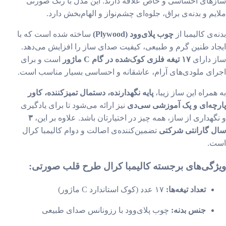
های احساسی و خاص علاقه دارند. این مدل با رنگ صورتی
یم و بدنه‌ی براق، جلوه‌ای چشم‌نواز و الهام‌بخش دارد.
ه‌ی کالیمبا از
چوب پلای‌وود (Plywood)
ساخته شده است که با
اد طنین گرم و طبیعی، کیفیت صدای ساز را افزایش می‌دهد.
 دارای
۱۷ تیغه فلزی کوک‌شده در گام C ماژور
است و برای
ای ملودی‌های آرام، عاشقانه و احساسی بسیار مناسب است.
همراه این ساز زیبا،
پایه نگهدارنده، دستمال تمیزکننده، کاور
چه‌ای و پک آموزشی سی‌دی
نیز ارائه می‌شود تا برای یادگیری
گهداری از ساز، همه چیز در اختیارتان باشد. علاوه بر این،
۳
 گارانتی شرکتی
تضمین‌کننده‌ی اصالت و دوام کالیمبا کرال
ت.
گی‌های برجسته کالیمبا کرال طرح قلب صورتی:
تعداد تیغه‌ها:
۱۷ عدد (کوک استاندارد C ماژور)
جنس بدنه:
چوب پلای‌وود با رزونانس صدای طبیعی