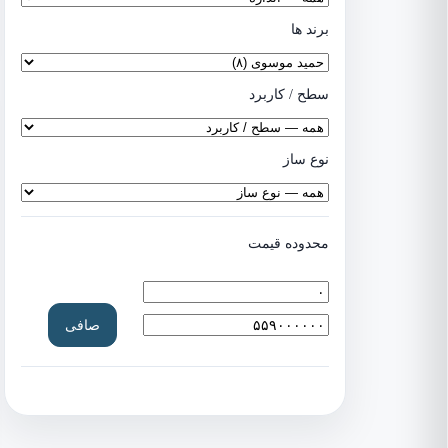
برند ها
سطح / کاربرد
نوع ساز
محدوده قیمت
حداقل
حداكثر
صافی
قیمت
قيمت