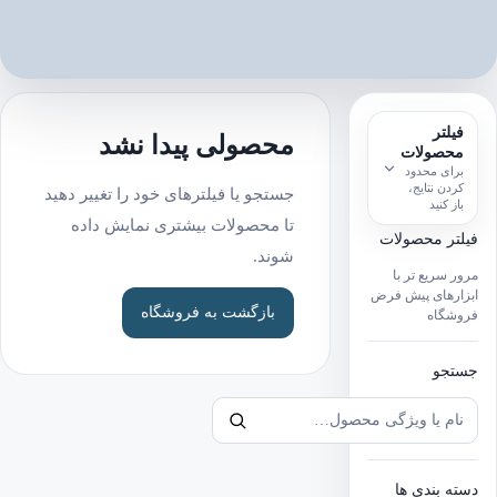
خاب
خاب
خاب
خاب
فیلتر
ح
زه
محصولی پیدا نشد
محصولات
برای محدود
کردن نتایج،
برد
جستجو یا فیلترهای خود را تغییر دهید
باز کنید
تا محصولات بیشتری نمایش داده
یلتر محصولات
شوند.
رور سریع تر با
بزارهای پیش فرض
بازگشت به فروشگاه
روشگاه
ستجو
جستجو
جستجوی
محصول
سته بندی ها