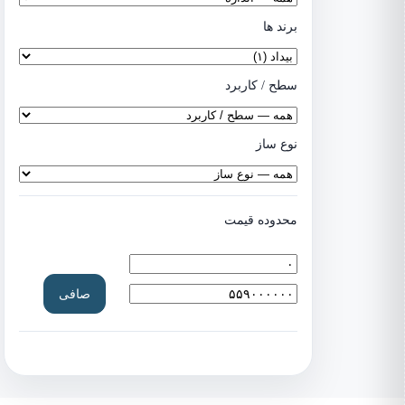
برند ها
سطح / کاربرد
نوع ساز
محدوده قیمت
حداقل
حداكثر
صافی
قیمت
قيمت